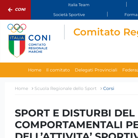
Italia Team
CONI
Società Sportive
Formaz
Comitato Re
Home
Il comitato
Delegati Provinciali
Federaz
Home
Scuola Regionale dello Sport
Corsi
SPORT E DISTURBI DE
COMPORTAMENTALI PE
DELL’ATTIVITA’ SPORTIVA