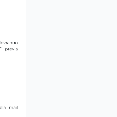
 dovranno
”, previa
lla mail