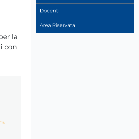
Docenti
Area Riservata
per la
zi con
ena