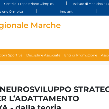
Centri di Preparazione Olimpica
Istituto di Medicina e S
ione Olimpica
Impianti
gionale Marche
ioni Sportive
Discipline Associate
Enti di Promozione
Asso
L NEUROSVILUPPO STRATEG
R L’ADATTAMENTO
 - dalla teoria