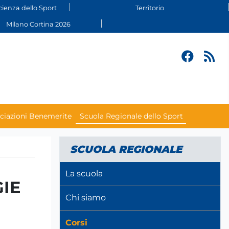
cienza dello Sport
Territorio
Milano Cortina 2026
ciazioni Benemerite
Scuola Regionale dello Sport
SCUOLA REGIONALE
La scuola
IE
Chi siamo
Corsi