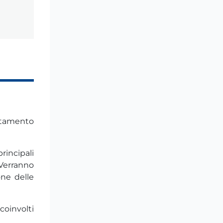
attamento
rincipali
 Verranno
one delle
coinvolti